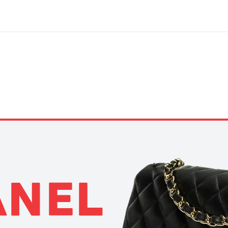
A
N
E
L