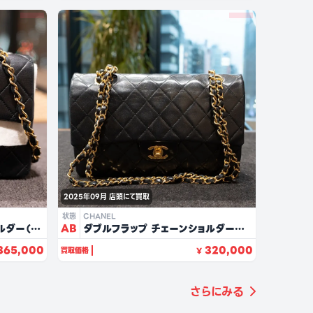
2025年09月
店頭にて買取
状態
CHANEL
ルダー（ブ
AB
ダブルフラップ チェーンショルダー
25（ブラック/ラムスキン）
365,000
320,000
買取価格
¥
さらにみる