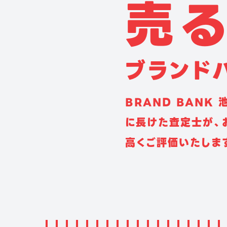
売
る
ブ
ラ
ン
ド
BRAND BANK
に長けた査定士が、
高くご評価いたしま