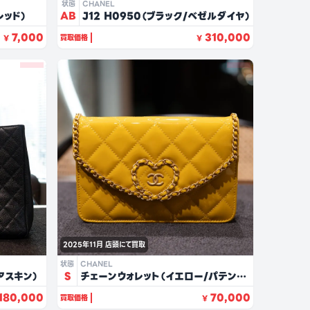
状態
CHANEL
レッド）
AB
J12 H0950（ブラック/ベゼルダイヤ）
7,000
310,000
買取価格
¥
¥
2025年11月
店頭にて買取
状態
CHANEL
アスキン）
S
チェーンウォレット（イエロー/パテント
レザー）
180,000
70,000
買取価格
¥