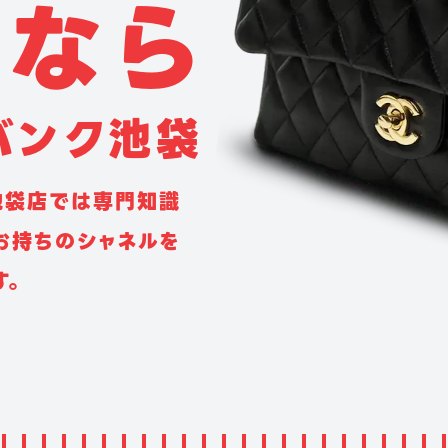
な
ら
バ
ン
ク
池
袋
 池袋店では専門知識
お持ちのシャネルを
す。