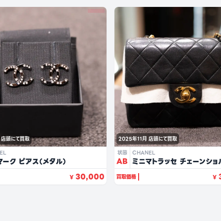
店頭にて買取
2025年11月
店頭にて買取
EL
状態
CHANEL
マーク ピアス（メタル）
AB
ミニマトラッセ チェーンショ
ラック/ラムスキン）
30,000
買取価格
¥
¥