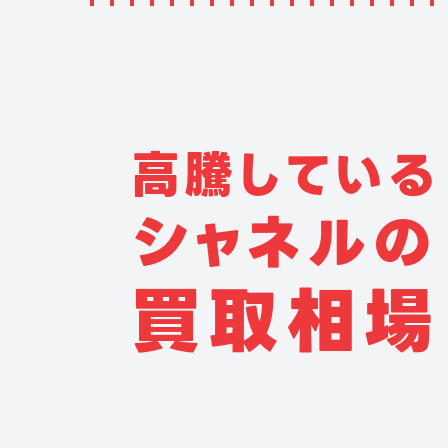
高
騰
し
て
い
る
シ
ャ
ネ
ル
の
買
取
相
場