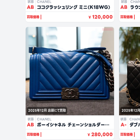
状態
CHANEL
状態
CHA
AB
ココクラッシュリング ミニ（K18WG）
AB
ラウ
ャビ
120,000
買取価格
買取価格
¥
2025年12月
店頭にて買取
2025年12
状態
CHANEL
状態
CHAN
AB
ボーイシャネル チェーンショルダー
A-
ダブ
25（ブルー/ラムスキン）
25
280,000
買取価格
買取価格
¥