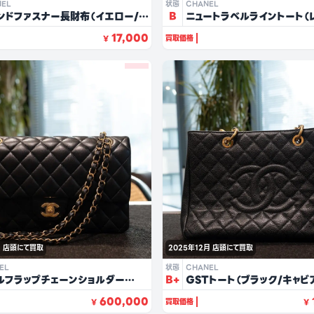
NEL
状態
CHANEL
ンドファスナー長財布（イエロー/キ
B
ニュートラベルライントート（
アスキン）
17,000
買取価格
¥
月
店頭にて買取
2025年12月
店頭にて買取
EL
状態
CHANEL
ルフラップチェーンショルダー
B+
GSTトート（ブラック/キャビ
（ブラック/ラムスキン）
600,000
買取価格
¥
¥