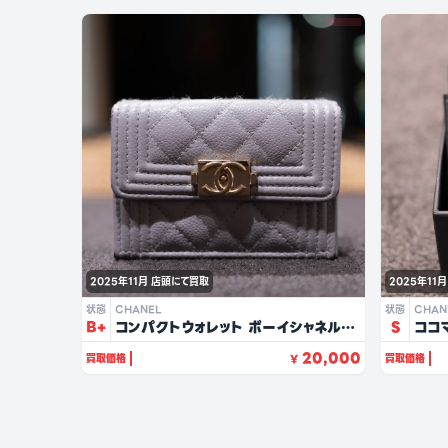
2025年11月
店頭にて買取
2025年11月
状態
CHANEL
状態
CHAN
B+
コンパクトウォレット ボーイシャネル
S
ココ
（グレー/キャビアスキン）
20,000
買取価格
買取価格
¥