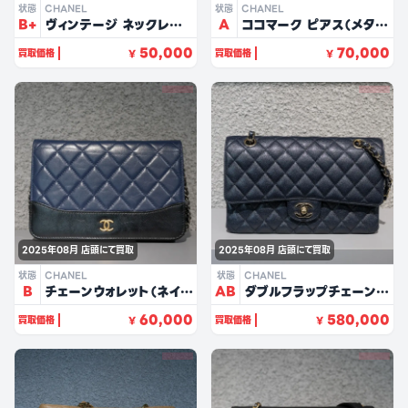
状態
CHANEL
状態
CHANEL
B+
ヴィンテージ ネックレス
A
ココマーク ピアス（メタ
（GPメッキ）
ル）
50,000
70,000
買取価格
買取価格
¥
¥
2025年08月
店頭にて買取
2025年08月
店頭にて買取
状態
CHANEL
状態
CHANEL
B
チェーンウォレット（ネイビ
AB
ダブルフラップチェーンシ
ー/ラムスキン）
ョルダー25（ネイビー/キ
60,000
580,000
買取価格
買取価格
¥
¥
ャビアスキン）