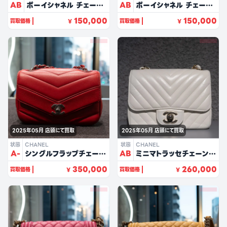
AB
ボーイシャネル チェーン
AB
ボーイシャネル チェーン
ショルダー AS0130（ホ
ウォレット（イエロー・ラ
150,000
150,000
買取価格
買取価格
¥
¥
ワイト/キャビアスキン）
ムスキン）
2025年05月
店頭にて買取
2025年05月
店頭にて買取
状態
CHANEL
状態
CHANEL
A-
シングルフラップチェーン
AB
ミニマトラッセチェーンシ
ショルダー（レッド・ソフト
ョルダー 17（ホワイト・ラ
350,000
260,000
買取価格
買取価格
¥
¥
キャビアスキン）
ムスキン）