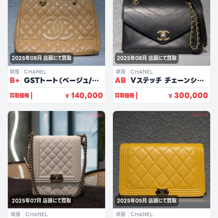
2025年08月
店頭にて買取
2025年08月
店頭にて買取
状態
CHANEL
状態
CHANEL
B+
GSTトート（ベージュ/キ
AB
Vステッチ チェーンショ
ャビアスキン）
ルダーバッグ（ブラック/
140,000
300,000
買取価格
買取価格
¥
¥
カーフ）
2025年07月
店頭にて買取
2025年05月
店頭にて買取
状態
CHANEL
状態
CHANEL