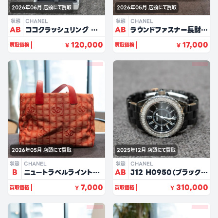
2026年06月
店頭にて買取
2026年05月
店頭にて買取
状態
CHANEL
状態
CHANEL
AB
ココクラッシュリング ミ
AB
ラウンドファスナー長財布
ニ（K18WG）
（イエロー/キャビアスキ
120,000
17,000
買取価格
買取価格
¥
¥
ン）
2026年05月
店頭にて買取
2025年12月
店頭にて買取
状態
CHANEL
状態
CHANEL
B
ニュートラベルライントー
AB
J12 H0950（ブラック/
ト（レッド）
ベゼルダイヤ）
7,000
310,000
買取価格
買取価格
¥
¥