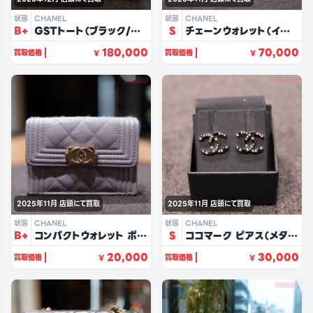
状態
CHANEL
状態
CHANEL
B+
GSTトート（ブラック/キャ
S
チェーンウォレット（イエ
ビアスキン）
ロー/パテントレザー）
180,000
70,000
買取価格
買取価格
¥
¥
2025年11月
店頭にて買取
2025年11月
店頭にて買取
状態
CHANEL
状態
CHANEL
B+
コンパクトウォレット ボー
S
ココマーク ピアス（メタ
イシャネル（グレー/キャビ
ル）
20,000
30,000
買取価格
買取価格
¥
¥
アスキン）