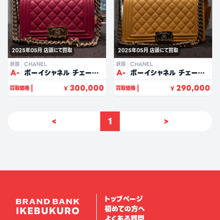
2025年05月
店頭にて買取
2025年05月
店頭にて買取
状態
CHANEL
状態
CHANEL
A-
ボーイシャネル チェーン
A-
ボーイシャネル チェーン
ショルダー（ピンク・ラムス
ショルダー（イエロー・ラ
300,000
290,000
買取価格
買取価格
¥
¥
キン）
ムスキン）
<
1
>
トップページ
初めての方へ
よくある質問