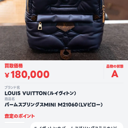
買取価格
品物の状態
A
180,000
¥
ブランド名
LOUIS VUITTON
（
ルイヴィトン
）
商品名
パームスプリングスMINI M21060（LVピロー）
査定のポイント