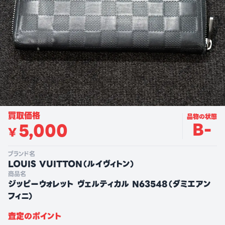
買取価格
品物の状態
B-
5,000
¥
ブランド名
LOUIS VUITTON
（
ルイヴィトン
）
商品名
ジッピーウォレット ヴェルティカル N63548（ダミエアン
フィニ）
査定のポイント