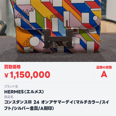
買取価格
品物の状態
A
1,150,000
¥
ブランド名
HERMES
（
エルメス
）
商品名
コンスタンスⅢ 24 オンアサマーデイ（マルチカラー/スイ
フト/シルバー金具/A刻印）