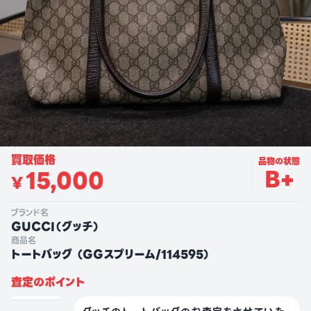
買取価格
品物の状態
B+
15,000
¥
ブランド名
GUCCI
（
グッチ
）
商品名
トートバッグ （GGスプリーム/114595）
査定のポイント