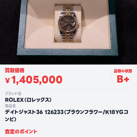
買取価格
品物の状態
B+
1,405,000
¥
ブランド名
ROLEX
（
ロレックス
）
商品名
デイトジャスト36 126233（ブラウンフラワー/K18YGコ
ンビ）
査定のポイント