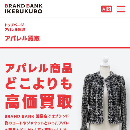
トップページ
アパレル買取
アパレル買取
ア
パ
レ
ル
商
品
ど
こ
よ
り
も
高
価
買
取
BRAND BANK 池袋店ではブランド
物のコートやジャケットといったアパレ