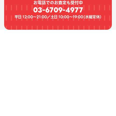
お電話でのお査定も受付中
03-6709-4977
平日 12:00〜21:00／土日 10:00〜19:00（
水曜定休
）
プ
ラ
ダ
の
高
価
買
取
の
傾
向