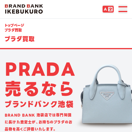
トップページ
プラダ買取
プラダ買取
P
R
A
D
A
売
る
な
ら
ブ
ラ
ン
ド
バ
ン
ク
池
袋
BRAND BANK 池袋店では専門知識
に長けた査定士が、お持ちのプラダのお
品物を高くご評価いたします。