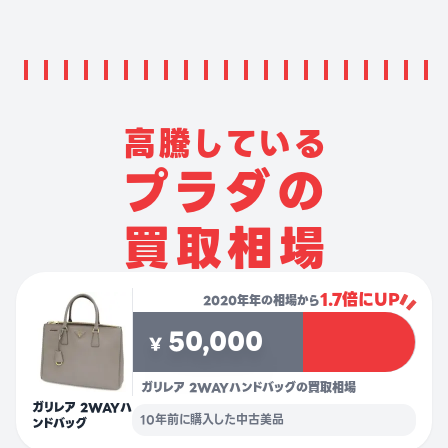
高
騰
し
て
い
る
プ
ラ
ダ
の
買
取
相
場
1.7倍にUP
2020年年の相場から
50,000
¥
ガリレア 2WAYハンドバッグの買取相場
ガリレア 2WAYハ
10年前に購入した中古美品
ンドバッグ