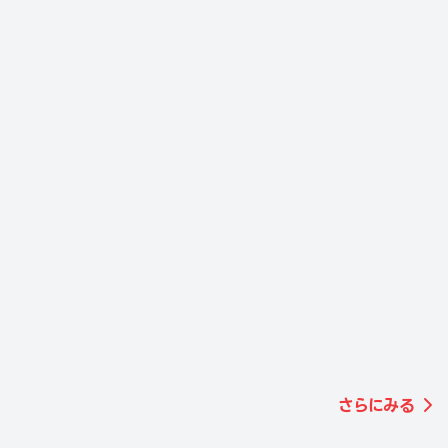
状態
PRADA
状態
PRADA
AB
折り財布（ブラック・サフィ
B+
カナパトート（ブラック）
アーノ）
3,000
20,000
買取価格
買取価格
¥
¥
2025年04月
店頭にて買取
状態
PRADA
AB
2WAYハンドバッグ
（1BA046）
60,000
買取価格
¥
さらにみる