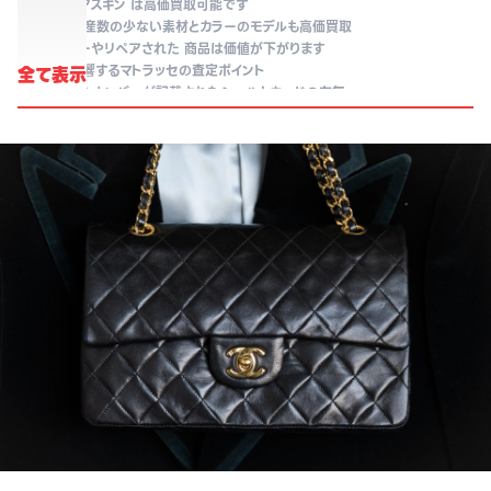
-
キャビアスキン は高価買取可能です
-
当時生産数の少ない素材とカラーのモデルも高価買取
-
リカラーやリペアされた 商品は価値が下がります
-
金額に影響するマトラッセの査定ポイント
全て表示
-
シリアルナンバーが記載されたシールとカードの有無
-
古いマトラッセに 多く見られる瑕疵
-
まとめ