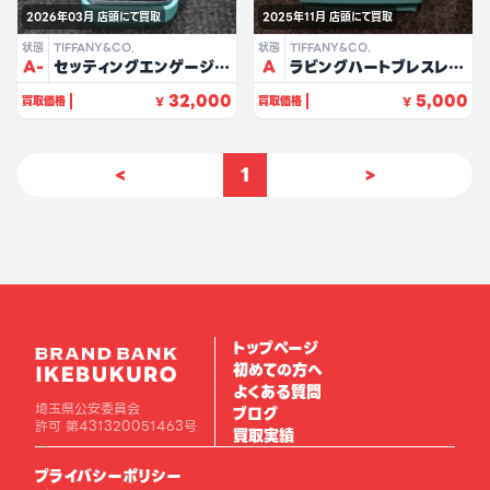
2026年03月
店頭にて買取
2025年11月
店頭にて買取
状態
TIFFANY&CO.
状態
TIFFANY&CO.
A-
セッティングエンゲージメ
A
ラビングハートブレスレッ
ントリング（Pt950）
ト
32,000
5,000
買取価格
買取価格
¥
¥
<
1
>
トップページ
初めての方へ
よくある質問
埼玉県公安委員会
ブログ
許可 第431320051463号
買取実績
プライバシーポリシー